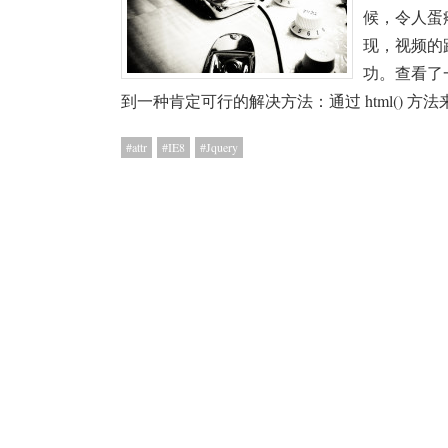
候，令人蛋
现，视频的路
功。查看了
到一种肯定可行的解决方法：通过 html() 方法来
attr
IE8
Jquery