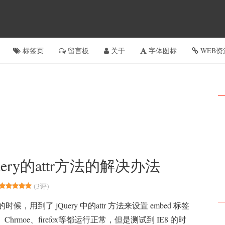
标签页
留言板
关于
字体图标
WEB资
ery的attr方法的解决办法
(
3评
)
候，用到了 jQuery 中的attr 方法来设置 embed 标签
， Chrmoe、firefox等都运行正常，但是测试到 IE8 的时