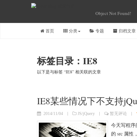
Object Not Found!
首页
分类
专题
归档文章
标签目录：IE8
以下是与标签 “IE8” 相关联的文章
IE8某些情况下不支持jQu
|
|
|
2014/11/04
JS/jQuery
暂无评论
今天写程序的时
的 src 属性