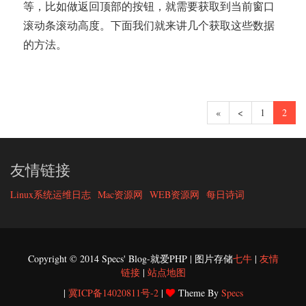
等，比如做返回顶部的按钮，就需要获取到当前窗口
滚动条滚动高度。下面我们就来讲几个获取这些数据
的方法。
«
<
1
2
友情链接
Linux系统运维日志
Mac资源网
WEB资源网
每日诗词
Copyright © 2014 Specs' Blog-就爱PHP | 图片存储
七牛
|
友情
链接
|
站点地图
|
冀ICP备14020811号-2
|
Theme By
Specs