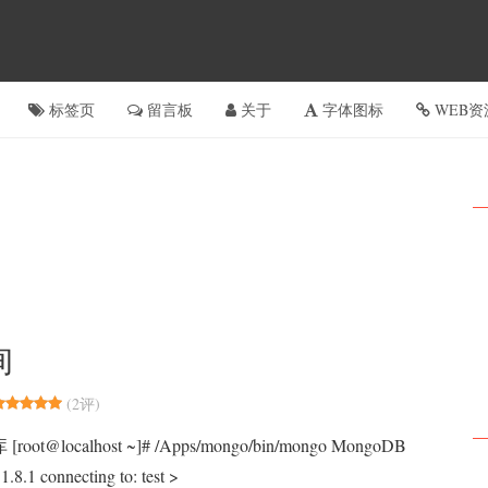
标签页
留言板
关于
字体图标
WEB资
询
(
2评
)
oot@localhost ~]# /Apps/mongo/bin/mongo MongoDB
 1.8.1 connecting to: test >