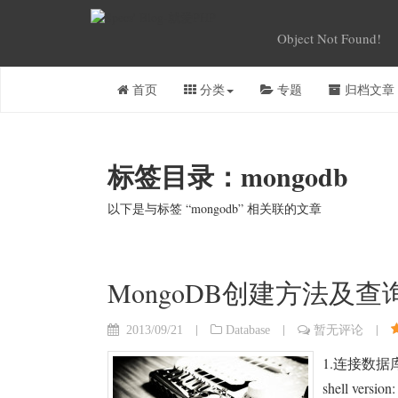
Object Not Found!
首页
分类
专题
归档文章
标签目录：mongodb
以下是与标签 “mongodb” 相关联的文章
MongoDB创建方法及查
|
|
|
2013/09/21
Database
暂无评论
1.连接数据库 [r
shell version: