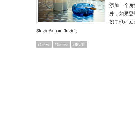
添加一个属性来实现：
外，如果登录
RUI 也可以通
$loginPath = ‘/login’;
Laravel
Redirect
重定向