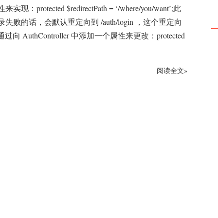
protected $redirectPath = ‘/where/you/want’;此
失败的话，会默认重定向到 /auth/login ，这个重定向
过向 AuthController 中添加一个属性来更改：protected
阅读全文»