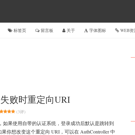
标签页
留言板
关于
字体图标
WEB资
及失败时重定向URI
(
3评
)
el中，如果使用自带的认证系统，登录成功后默认是跳转到
如果你想改变这个重定向 URI，可以在 AuthController 中