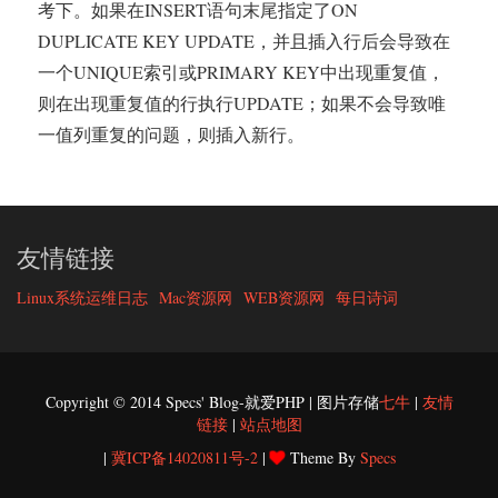
考下。如果在INSERT语句末尾指定了ON
DUPLICATE KEY UPDATE，并且插入行后会导致在
一个UNIQUE索引或PRIMARY KEY中出现重复值，
则在出现重复值的行执行UPDATE；如果不会导致唯
一值列重复的问题，则插入新行。
友情链接
Linux系统运维日志
Mac资源网
WEB资源网
每日诗词
Copyright © 2014 Specs' Blog-就爱PHP | 图片存储
七牛
|
友情
链接
|
站点地图
|
冀ICP备14020811号-2
|
Theme By
Specs