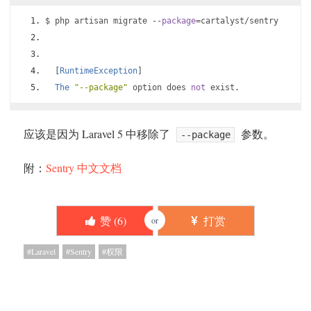
$ php artisan migrate 
--
package
=
cartalyst
/
sentry
[
RuntimeException
]
The
"--package"
 option does 
not
 exist
.
应该是因为 Laravel 5 中移除了
参数。
--package
附：
Sentry 中文文档
赞 (
6
)
打赏
or
Laravel
Sentry
权限