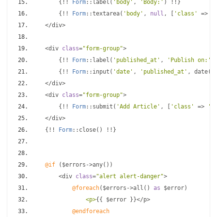
{!!
Form
::
label
(
'body'
,
'Body:'
)
!!}
{!!
Form
::
textarea
(
'body'
,
null
,
[
'class'
=>
'
</
div
>
<
div 
class
=
"form-group"
>
{!!
Form
::
label
(
'published_at'
,
'Publish on:'
)
{!!
Form
::
input
(
'date'
,
'published_at'
,
 date
(
'
</
div
>
<
div 
class
=
"form-group"
>
{!!
Form
::
submit
(
'Add Article'
,
[
'class'
=>
'b
</
div
>
{!!
Form
::
close
()
!!}
@if
(
$errors
->
any
())
<
div 
class
=
"alert alert-danger"
>
@foreach
(
$errors
->
all
()
as
 $error
)
<p>
{{
 $error 
}}</
p
>
@endforeach