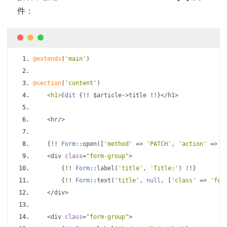
件：
@extends
(
'main'
)
@section
(
'content'
)
<h1>
Edit
{!!
 $article
->
title 
!!}</
h1
>
<
hr
/>
{!!
Form
::
open
([
'method'
=>
'PATCH'
,
'action'
=>
[
<
div 
class
=
"form-group"
>
{!!
Form
::
label
(
'title'
,
'Title:'
)
!!}
{!!
Form
::
text
(
'title'
,
null
,
[
'class'
=>
'for
</
div
>
<
div 
class
=
"form-group"
>