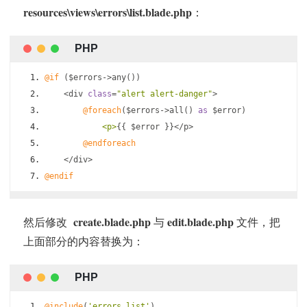
resources\views\errors\list.blade.php
：
@if
(
$errors
->
any
())
<
div 
class
=
"alert alert-danger"
>
@foreach
(
$errors
->
all
()
as
 $error
)
<p>
{{
 $error 
}}</
p
>
@endforeach
</
div
>
@endif
create.blade.php
edit.blade.php
然后修改
与
文件，把
上面部分的内容替换为：
@include
(
'errors.list'
)