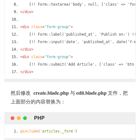
    {!! Form::textarea('body', null, ['class' => 'form
</div>
<div
class
=
"form-group"
>
    {!! Form::label('published_at', 'Publish on:') !!}
    {!! Form::input('date', 'published_at', date('Y-m-
</div>
<div
class
=
"form-group"
>
    {!! Form::submit('Add Article', ['class' => 'btn b
</div>
create.blade.php
edit.blade.php
然后修改
与
文件，把
上面部分的内容替换为：
@include
(
'articles._form'
)