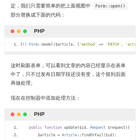
定，我们只需要简单的把上面视图中
Form::open()
部分替换成下面的代码：
{!!
Form
::
model
(
$article
,
[
'method'
=>
'PATCH'
,
'actio
这时刷新表单，可以看到文章的内容已经显示在表单
中了，只不过发布日期字段还没有变，这个留到后面
再做处理。
现在在控制器中添加处理方法：
public
function
 update
(
$id
,
Request
 $request
){
        $article 
=
Article
::
findOrFail
(
$id
);