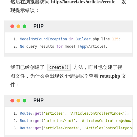
http://laravel.dev/articles/create
然后在浏览器访问
，发
现提示错误：
ModelNotFoundException
in
Builder
.
php line 
125
:
No
 query results 
for
 model 
[
App
\Article
].
我们已经创建了
方法，而且也创建了视
create()
route.php
图文件，为什么会出现这个错误呢？查看
文
件：
Route
::
get
(
'articles'
,
'ArticlesController@index'
);
Route
::
get
(
'articles/{id}'
,
'ArticlesController@show'
)
Route
::
get
(
'articles/create'
,
'ArticlesController@crea