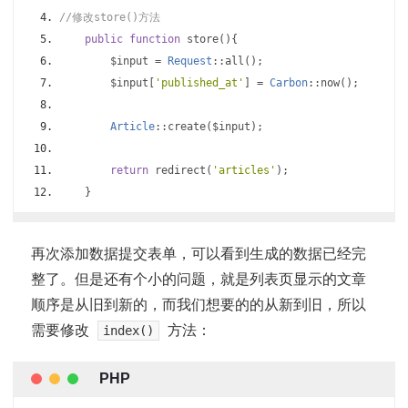
//修改store()方法
public
function
 store
(){
        $input 
=
Request
::
all
();
        $input
[
'published_at'
]
=
Carbon
::
now
();
Article
::
create
(
$input
);
return
 redirect
(
'articles'
);
}
再次添加数据提交表单，可以看到生成的数据已经完
整了。但是还有个小的问题，就是列表页显示的文章
顺序是从旧到新的，而我们想要的的从新到旧，所以
需要修改
方法：
index()