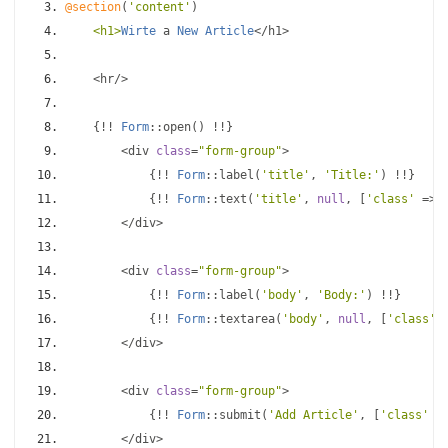
@section
(
'content'
)
<h1>
Wirte
 a 
New
Article
</
h1
>
<
hr
/>
{!!
Form
::
open
()
!!}
<
div 
class
=
"form-group"
>
{!!
Form
::
label
(
'title'
,
'Title:'
)
!!}
{!!
Form
::
text
(
'title'
,
null
,
[
'class'
=>
</
div
>
<
div 
class
=
"form-group"
>
{!!
Form
::
label
(
'body'
,
'Body:'
)
!!}
{!!
Form
::
textarea
(
'body'
,
null
,
[
'class'
</
div
>
<
div 
class
=
"form-group"
>
{!!
Form
::
submit
(
'Add Article'
,
[
'class'
=
</
div
>