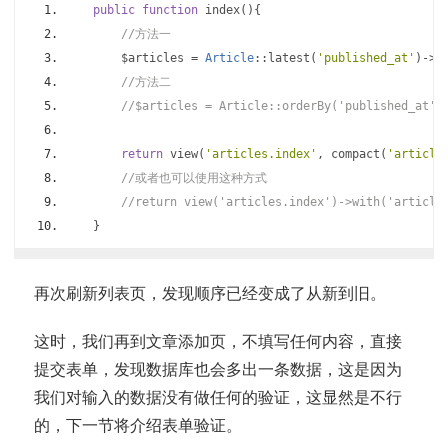
public
function
 index
(){
//方法一
        $articles 
=
Article
::
latest
(
'published_at'
)->
g
//方法二
//$articles = Article::orderBy('published_at',
return
 view
(
'articles.index'
,
 compact
(
'article
//或者也可以使用这种方式
//return view('articles.index')->with('article
}
再次刷新列表页，发现顺序已经变成了从新到旧。
这时，我们再到文章添加页，不填写任何内容，直接
提交表单，发现数据库也会多出一条数据，这是因为
我们对输入的数据没有做任何的验证，这显然是不行
的，下一节将介绍表单验证。