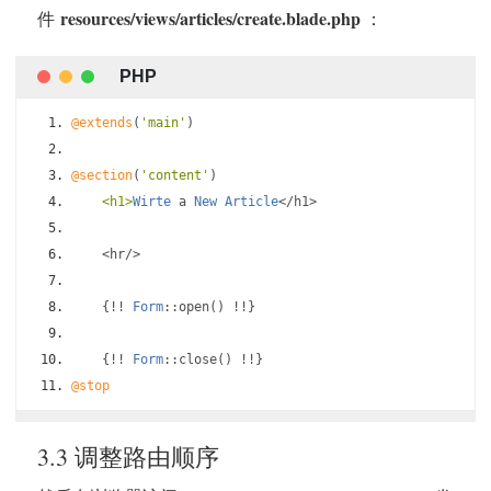
resources/views/articles/create.blade.php
件
：
@extends
(
'main'
)
@section
(
'content'
)
<h1>
Wirte
 a 
New
Article
</
h1
>
<
hr
/>
{!!
Form
::
open
()
!!}
{!!
Form
::
close
()
!!}
@stop
3.3 调整路由顺序