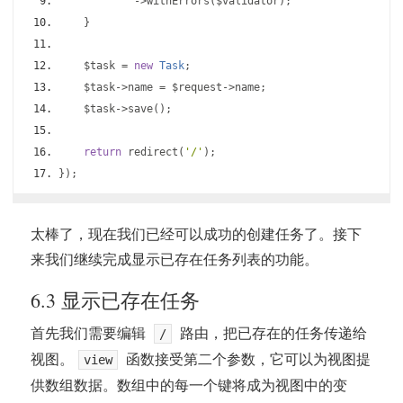
->
withErrors
(
$validator
);
}
    $task 
=
new
Task
;
    $task
->
name 
=
 $request
->
name
;
    $task
->
save
();
return
 redirect
(
'/'
);
});
太棒了，现在我们已经可以成功的创建任务了。接下
来我们继续完成显示已存在任务列表的功能。
6.3 显示已存在任务
首先我们需要编辑
路由，把已存在的任务传递给
/
视图。
函数接受第二个参数，它可以为视图提
view
供数组数据。数组中的每一个键将成为视图中的变