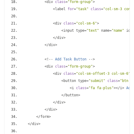
<
div 
class
=
"form-group"
>
<
label 
for
=
"task"
class
=
"col-sm-3 cont
<
div 
class
=
"col-sm-6"
>
<
input type
=
"text"
 name
=
"name"
 id
=
</
div
>
</
div
>
<!--
Add
Task
Button
-->
<
div 
class
=
"form-group"
>
<
div 
class
=
"col-sm-offset-3 col-sm-6"
>
<
button type
=
"submit"
class
=
"btn b
<
i 
class
=
"fa fa-plus"
></
i
>
Add
</
button
>
</
div
>
</
div
>
</
form
>
</
div
>