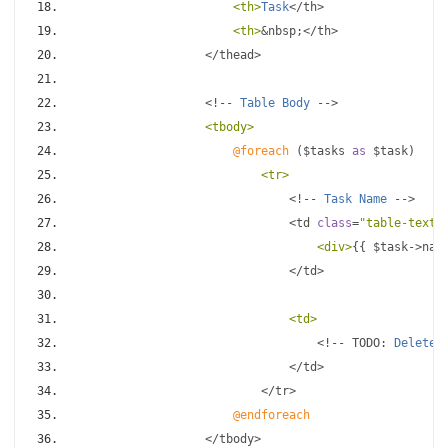
<th>
Task
</
th
>
<th>
&
nbsp
;</
th
>
</
thead
>
<!--
Table
Body
-->
<tbody>
@foreach
(
$tasks 
as
 $task
)
<tr>
<!--
Task
Name
-->
<
td 
class
=
"table-text"
<div>
{{
 $task
->
nam
</
td
>
<td>
<!--
 TODO
:
Delete
</
td
>
</
tr
>
@endforeach
</
tbody
>