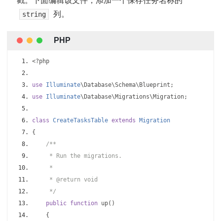
列。
string
<?
php
use
Illuminate
\Database\Schema\Blueprint
;
use
Illuminate
\Database\Migrations\Migration
;
class
CreateTasksTable
extends
Migration
{
/**
     * Run the migrations.
     *
     * @return void
     */
public
function
 up
()
{