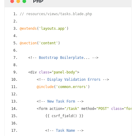
// resources/views/tasks.blade.php
@extends
(
'layouts.app'
)
@section
(
'content'
)
<!--
Bootstrap
Boilerplate
...
-->
<
div 
class
=
"panel-body"
>
<!--
Display
Validation
Errors
-->
@include
(
'common.errors'
)
<!--
New
Task
Form
-->
<
form action
=
"/task"
 method
=
"POST"
class
=
"form
{{
 csrf_field
()
}}
<!--
Task
Name
-->