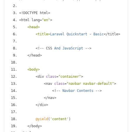
<!
DOCTYPE html
>
<
html lang
=
"en"
>
<head>
<title>
Laravel
Quickstart
-
Basic
</
title
>
<!--
 CSS 
And
JavaScript
-->
</
head
>
<body>
<
div 
class
=
"container"
>
<
nav 
class
=
"navbar navbar-default"
>
<!--
Navbar
Contents
-->
</
nav
>
</
div
>
@yield
(
'content'
)
</
body
>