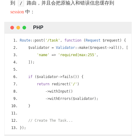
到
路由，并且会把原输入和错误信息缓存到
/
session
中：
Route
::
post
(
'/task'
,
function
(
Request
 $request
)
{
    $validator 
=
Validator
::
make
(
$request
->
all
(),
[
'name'
=>
'required|max:255'
,
]);
if
(
$validator
->
fails
())
{
return
 redirect
(
'/'
)
->
withInput
()
->
withErrors
(
$validator
);
}
// Create The Task...
});