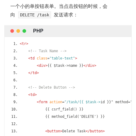
一个小的单按钮表单。当点击按钮的时候，会
向
发送请求：
DELETE /task
<tr>
<!-- Task Name -->
<td
class
=
"table-text"
>
<div>
{{ $task->name }}
</div>
</td>
<!-- Delete Button -->
<td>
<form
action
=
"/task/{{ $task->
id }}" method="P
            {{ csrf_field() }}
            {{ method_field('DELETE') }}
<button>
Delete Task
</button>