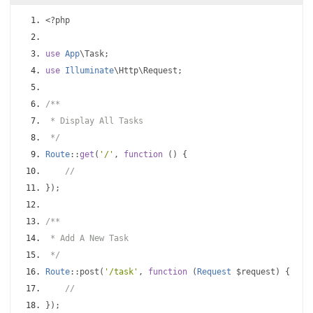
<?
php
use
App
\Task
;
use
Illuminate
\Http\Request
;
/**
 * Display All Tasks
 */
Route
::
get
(
'/'
,
function
()
{
//
});
/**
 * Add A New Task
 */
Route
::
post
(
'/task'
,
function
(
Request
 $request
)
{
//
});