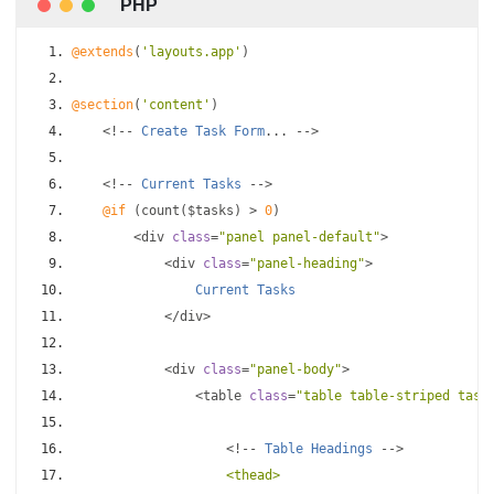
@extends
(
'layouts.app'
)
@section
(
'content'
)
<!--
Create
Task
Form
...
-->
<!--
Current
Tasks
-->
@if
(
count
(
$tasks
)
>
0
)
<
div 
class
=
"panel panel-default"
>
<
div 
class
=
"panel-heading"
>
Current
Tasks
</
div
>
<
div 
class
=
"panel-body"
>
<
table 
class
=
"table table-striped task
<!--
Table
Headings
-->
<thead>