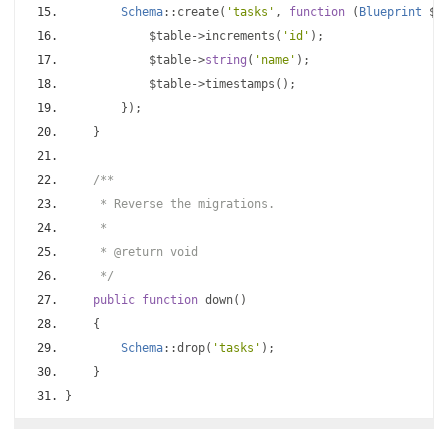
Schema
::
create
(
'tasks'
,
function
(
Blueprint
 $t
            $table
->
increments
(
'id'
);
            $table
->
string
(
'name'
);
            $table
->
timestamps
();
});
}
/**
     * Reverse the migrations.
     *
     * @return void
     */
public
function
 down
()
{
Schema
::
drop
(
'tasks'
);
}
}