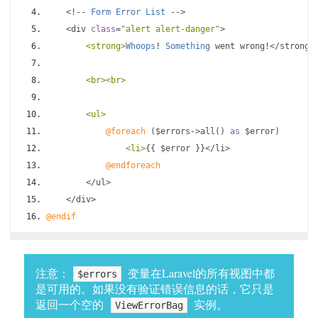
<!--
Form
Error
List
-->
<
div 
class
=
"alert alert-danger"
>
<strong>
Whoops
!
Something
 went wrong
!</
strong
>
<br><br>
<ul>
@foreach
(
$errors
->
all
()
as
 $error
)
<li>
{{
 $error 
}}</
li
>
@endforeach
</
ul
>
</
div
>
@endif
注意：
变量在Laravel的所有视图中都
$errors
是可用的。如果没有验证错误信息的话，它只是
返回一个空的
实例。
ViewErrorBag