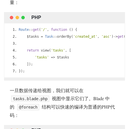
量：
Route
::
get
(
'/'
,
function
()
{
    $tasks 
=
Task
::
orderBy
(
'created_at'
,
'asc'
)->
get
()
return
 view
(
'tasks'
,
[
'tasks'
=>
 $tasks
]);
});
一旦数据传递给视图，我们就可以在
视图中显示它们了。Blade 中
tasks.blade.php
的
结构可以快速的编译为普通的PHP代
@foreach
码：