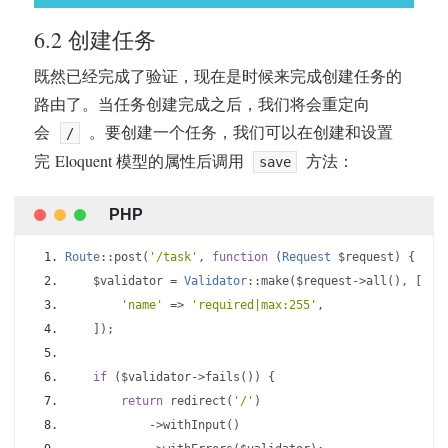
6.2 创建任务
既然已经完成了验证，现在是时候来完成创建任务的
路由了。当任务创建完成之后，我们将会重定向
会
。要创建一个任务，我们可以在创建和设置
/
完 Eloquent 模型的属性后调用
方法：
save
Route
::
post
(
'/task'
,
function
(
Request
 $request
)
{
    $validator 
=
Validator
::
make
(
$request
->
all
(),
[
'name'
=>
'required|max:255'
,
]);
if
(
$validator
->
fails
())
{
return
 redirect
(
'/'
)
->
withInput
()