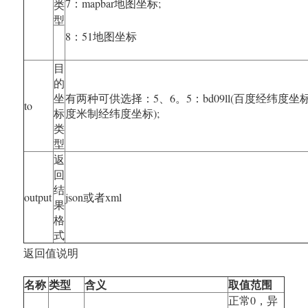
7：mapbar地图坐标;
类
型
8：51地图坐标
目
的
坐
有两种可供选择：5、6。5：bd09ll(百度经纬度坐标),
to
标
度米制经纬度坐标);
类
型
返
回
结
output
json或者xml
果
格
式
返回值说明
名称
类型
含义
取值范围
正常0，异