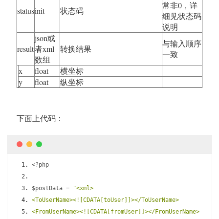
常非0，详
status
init
状态码
细见状态码
说明
json或
与输入顺序
result
者xml
转换结果
一致
数组
x
float
横坐标
y
float
纵坐标
下面上代码：
<?
php
$postData 
=
"<xml>
<ToUserName><![CDATA[toUser]]></ToUserName>
<FromUserName><![CDATA[fromUser]]></FromUserName>