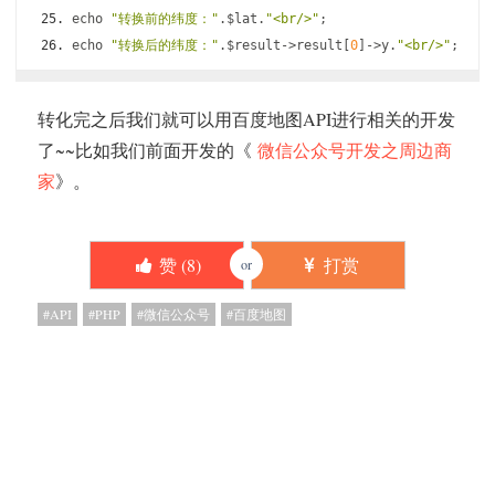
echo 
"转换前的纬度："
.
$lat
.
"<br/>"
;
echo 
"转换后的纬度："
.
$result
->
result
[
0
]->
y
.
"<br/>"
;
转化完之后我们就可以用百度地图API进行相关的开发
了~~比如我们前面开发的《
微信公众号开发之周边商
家
》。
赞 (
8
)
打赏
or
API
PHP
微信公众号
百度地图