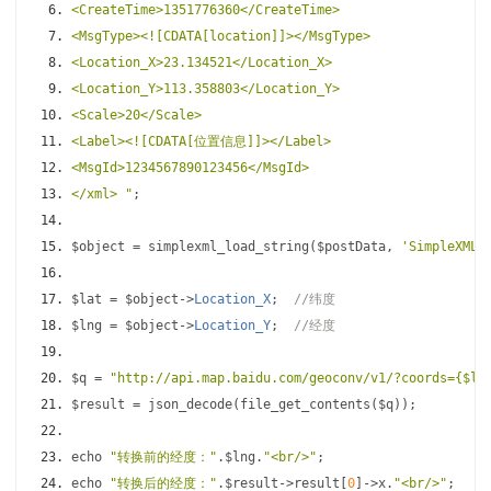
<CreateTime>1351776360</CreateTime>
<MsgType><![CDATA[location]]></MsgType>
<Location_X>23.134521</Location_X>
<Location_Y>113.358803</Location_Y>
<Scale>20</Scale>
<Label><![CDATA[位置信息]]></Label>
<MsgId>1234567890123456</MsgId>
</xml> "
;
$object 
=
 simplexml_load_string
(
$postData
,
'SimpleXMLE
$lat 
=
 $object
->
Location_X
;
//纬度
$lng 
=
 $object
->
Location_Y
;
//经度
$q 
=
"http://api.map.baidu.com/geoconv/v1/?coords={$l
$result 
=
 json_decode
(
file_get_contents
(
$q
));
echo 
"转换前的经度："
.
$lng
.
"<br/>"
;
echo 
"转换后的经度："
.
$result
->
result
[
0
]->
x
.
"<br/>"
;