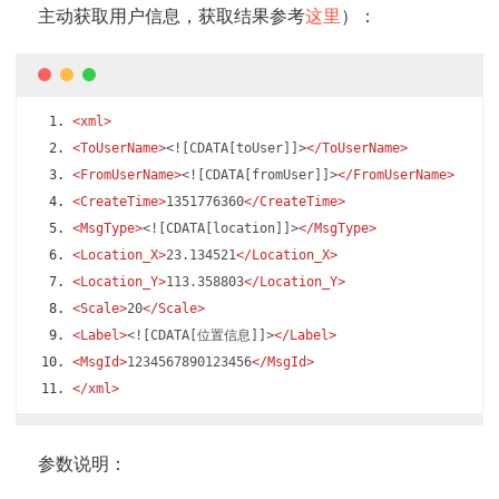
主动获取用户信息，获取结果参考
这里
）：
<xml>
<ToUserName>
<![CDATA[toUser]]>
</ToUserName>
<FromUserName>
<![CDATA[fromUser]]>
</FromUserName>
<CreateTime>
1351776360
</CreateTime>
<MsgType>
<![CDATA[location]]>
</MsgType>
<Location_X>
23.134521
</Location_X>
<Location_Y>
113.358803
</Location_Y>
<Scale>
20
</Scale>
<Label>
<![CDATA[位置信息]]>
</Label>
<MsgId>
1234567890123456
</MsgId>
</xml>
参数说明：