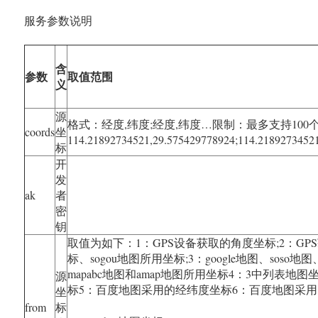
服务参数说明
含
参数
取值范围
义
源
格式：经度,纬度;经度,纬度…限制：最多支持100
coords
坐
114.21892734521,29.575429778924;114.2189273452
标
开
发
ak
者
密
钥
取值为如下：1：GPS设备获取的角度坐标;2：GP
标、sogou地图所用坐标;3：google地图、soso地图、
mapabc地图和amap地图所用坐标4：3中列表地
源
标5：百度地图采用的经纬度坐标6：百度地图采
坐
from
标