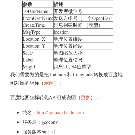
参数
描述
开发者
ToUserName
微信号
FromUserName
发送方帐号（一个OpenID）
CreateTime
消息创建时间 （整型）
MsgType
location
Location_X
地理位置维度
Location_Y
地理位置经度
Scale
地图缩放大小
Label
地理位置信息
MsgId
消息id，64位整型
我们需要做的是把 Latitude 和 Longitude 转换成百度地
图对应的坐标（
示例
）：
百度地图坐标转化API组成说明（
更多
）：
域名：
http://api.map.baidu.com
服务名：geoconv
服务版本号：v1