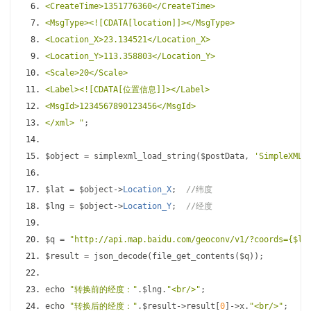
<CreateTime>1351776360</CreateTime>
<MsgType><![CDATA[location]]></MsgType>
<Location_X>23.134521</Location_X>
<Location_Y>113.358803</Location_Y>
<Scale>20</Scale>
<Label><![CDATA[位置信息]]></Label>
<MsgId>1234567890123456</MsgId>
</xml> "
;
$object 
=
 simplexml_load_string
(
$postData
,
'SimpleXMLE
$lat 
=
 $object
->
Location_X
;
//纬度
$lng 
=
 $object
->
Location_Y
;
//经度
$q 
=
"http://api.map.baidu.com/geoconv/v1/?coords={$l
$result 
=
 json_decode
(
file_get_contents
(
$q
));
echo 
"转换前的经度："
.
$lng
.
"<br/>"
;
echo 
"转换后的经度："
.
$result
->
result
[
0
]->
x
.
"<br/>"
;