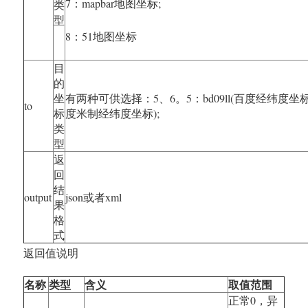
7：mapbar地图坐标;
类
型
8：51地图坐标
目
的
坐
有两种可供选择：5、6。5：bd09ll(百度经纬度坐标),
to
标
度米制经纬度坐标);
类
型
返
回
结
output
json或者xml
果
格
式
返回值说明
名称
类型
含义
取值范围
正常0，异