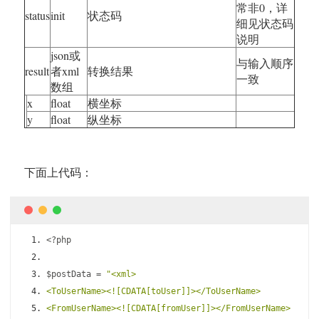
常非0，详
status
init
状态码
细见状态码
说明
json或
与输入顺序
result
者xml
转换结果
一致
数组
x
float
横坐标
y
float
纵坐标
下面上代码：
<?
php
$postData 
=
"<xml>
<ToUserName><![CDATA[toUser]]></ToUserName>
<FromUserName><![CDATA[fromUser]]></FromUserName>