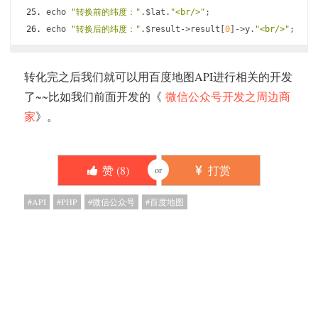
echo 
"转换前的纬度："
.
$lat
.
"<br/>"
;
echo 
"转换后的纬度："
.
$result
->
result
[
0
]->
y
.
"<br/>"
;
转化完之后我们就可以用百度地图API进行相关的开发
了~~比如我们前面开发的《
微信公众号开发之周边商
家
》。
赞 (
8
)
打赏
or
API
PHP
微信公众号
百度地图