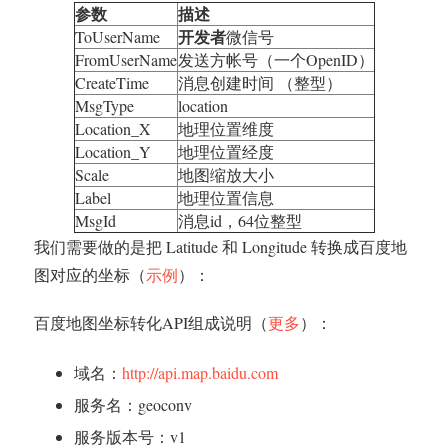
参数
描述
开发者
ToUserName
微信号
FromUserName
发送方帐号（一个OpenID）
CreateTime
消息创建时间 （整型）
MsgType
location
Location_X
地理位置维度
Location_Y
地理位置经度
Scale
地图缩放大小
Label
地理位置信息
MsgId
消息id，64位整型
我们需要做的是把 Latitude 和 Longitude 转换成百度地
图对应的坐标（
示例
）：
百度地图坐标转化API组成说明（
更多
）：
域名：
http://api.map.baidu.com
服务名：geoconv
服务版本号：v1