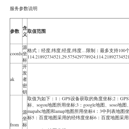
服务参数说明
含
参数
取值范围
义
源
格式：经度,纬度;经度,纬度…限制：最多支持100
coords
坐
114.21892734521,29.575429778924;114.2189273452
标
开
发
ak
者
密
钥
取值为如下：1：GPS设备获取的角度坐标;2：GP
标、sogou地图所用坐标;3：google地图、soso地图、
mapabc地图和amap地图所用坐标4：3中列表地
源
标5：百度地图采用的经纬度坐标6：百度地图采
坐
from
标