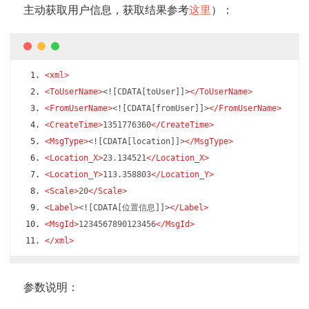
主动获取用户信息，获取结果参考
这里
）：
<xml>
<ToUserName>
<![CDATA[toUser]]>
</ToUserName>
<FromUserName>
<![CDATA[fromUser]]>
</FromUserName>
<CreateTime>
1351776360
</CreateTime>
<MsgType>
<![CDATA[location]]>
</MsgType>
<Location_X>
23.134521
</Location_X>
<Location_Y>
113.358803
</Location_Y>
<Scale>
20
</Scale>
<Label>
<![CDATA[位置信息]]>
</Label>
<MsgId>
1234567890123456
</MsgId>
</xml>
参数说明：