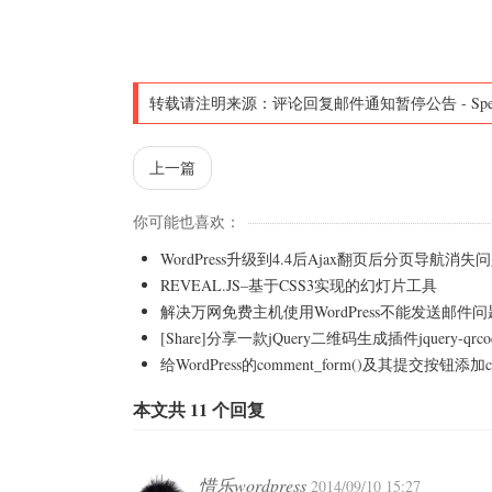
转载请注明来源：
评论回复邮件通知暂停公告
-
Sp
上一篇
你可能也喜欢：
WordPress升级到4.4后Ajax翻页后分页导航消
REVEAL.JS–基于CSS3实现的幻灯片工具
解决万网免费主机使用WordPress不能发送邮件
[Share]分享一款jQuery二维码生成插件jquery-qrco
给WordPress的comment_form()及其提交按钮添加c
本文共 11 个回复
惜乐wordpress
2014/09/10 15:27