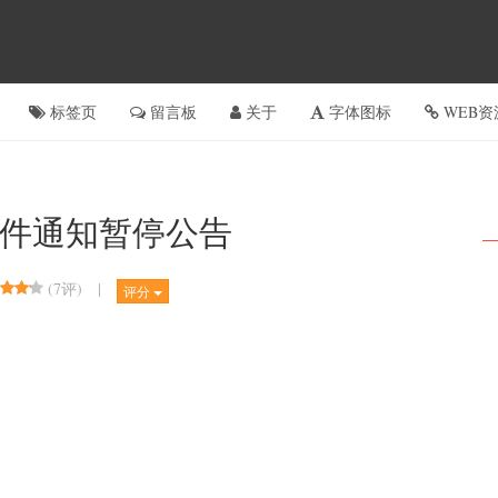
标签页
留言板
关于
字体图标
WEB资
件通知暂停公告
(
7评
)
|
评分