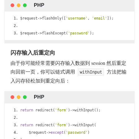
$request
->
flashOnly
([
'username'
,
'email'
]);
$request
->
flashExcept
(
'password'
);
闪存输入后重定向
由于你可能经常需要闪存输入数据到 session 然后重定
向回前一页，你可以链式调用
方法把输
withInput
入闪存轻松加到重定向后：
return
 redirect
(
'form'
)->
withInput
();
return
 redirect
(
'form'
)->
withInput
(
    $request
->
except
(
'password'
)