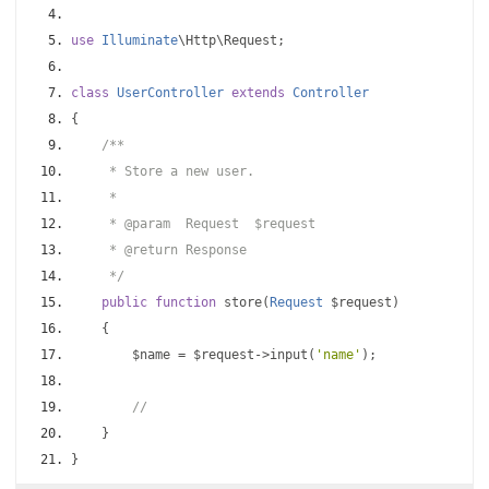
use
Illuminate
\Http\Request
;
class
UserController
extends
Controller
{
/**
     * Store a new user.
     *
     * @param  Request  $request
     * @return Response
     */
public
function
 store
(
Request
 $request
)
{
        $name 
=
 $request
->
input
(
'name'
);
//
}
}