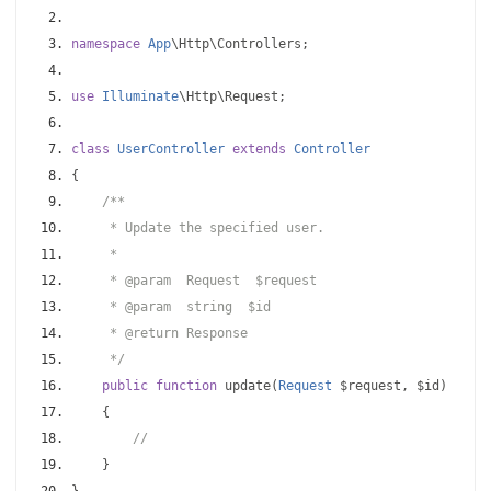
namespace
App
\Http\Controllers
;
use
Illuminate
\Http\Request
;
class
UserController
extends
Controller
{
/**
     * Update the specified user.
     *
     * @param  Request  $request
     * @param  string  $id
     * @return Response
     */
public
function
 update
(
Request
 $request
,
 $id
)
{
//
}