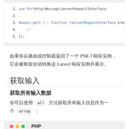
use
Psr
\Http\Message\ServerRequestInterface
;
Route
::
get
(
'/'
,
function
(
ServerRequestInterface
 $requ
//
});
如果你从路由或控制器返回了一个 PSR-7 响应实例，
它会被框架自动转换会 Laravel 响应实例并展示。
获取输入
获取所有输入数据
你可以使用
方法获取所有输入信息作为一
all
个
：
array