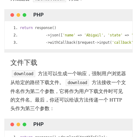
return
 response
()
->
json
([
'name'
=>
'Abigail'
,
'state'
=>
'C
->
withCallback
(
$request
->
input
(
'callback'
)
文件下载
方法可以生成一个响应，强制用户浏览器
download
从给定的路径下载文件。
方法接收一个文
download
件名作为第二个参数，它将作为用户下载文件时可见
的文件名。最后，你还可以给该方法传递一个 HTTP
头作为第三个参数：