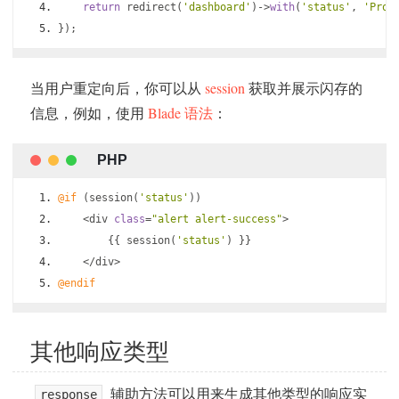
return
 redirect
(
'dashboard'
)->
with
(
'status'
,
'Prof
});
当用户重定向后，你可以从
session
获取并展示闪存的
信息，例如，使用
Blade 语法
：
@if
(
session
(
'status'
))
<
div 
class
=
"alert alert-success"
>
{{
 session
(
'status'
)
}}
</
div
>
@endif
其他响应类型
辅助方法可以用来生成其他类型的响应实
response