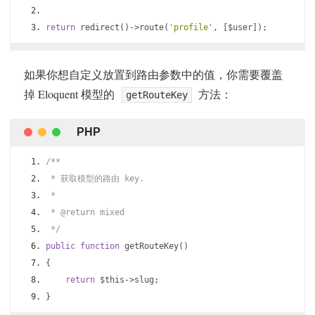
return
 redirect
()->
route
(
'profile'
,
[
$user
]);
如果你想自定义放置到路由参数中的值，你需要覆盖
掉 Eloquent 模型的
方法：
getRouteKey
/**
 * 获取模型的路由 key.
 *
 * @return mixed
 */
public
function
 getRouteKey
()
{
return
 $this
->
slug
;
}