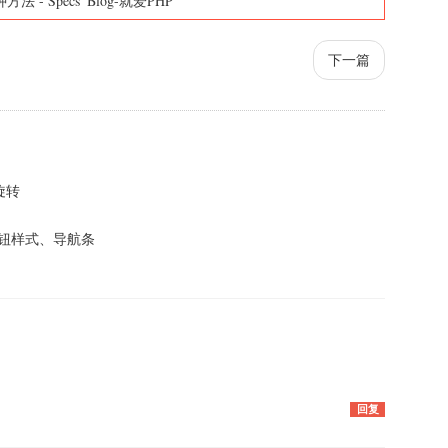
种方法
-
Specs' Blog-就爱PHP
下一篇
旋转
按钮样式、导航条
回复