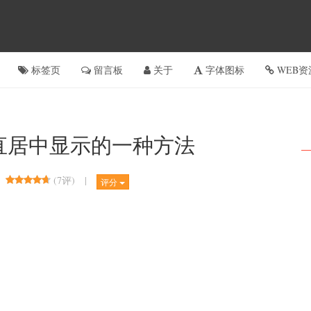
标签页
留言板
关于
字体图标
WEB资
垂直居中显示的一种方法
(
7评
)
|
评分