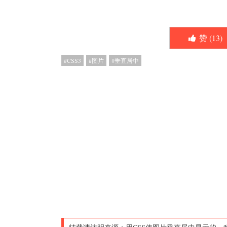
赞 (
13
)
CSS3
图片
垂直居中