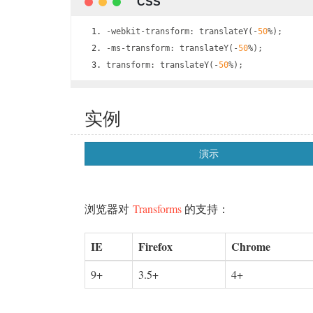
-
webkit
-
transform
:
 translateY
(-
50
%);
-
ms
-
transform
:
 translateY
(-
50
%);
transform
:
 translateY
(-
50
%);
实例
演示
浏览器对
Transforms
的支持：
IE
Firefox
Chrome
9+
3.5+
4+