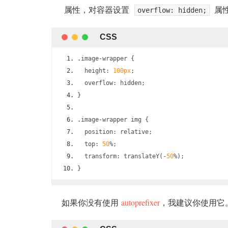
属性，对容器设置
属
overflow: hidden;
.
image
-
wrapper 
{
  height
:
100px
;
  overflow
:
 hidden
;
}
.
image
-
wrapper img 
{
  position
:
 relative
;
  top
:
50
%;
  transform
:
 translateY
(-
50
%);
}
如果你没有使用
autoprefixer
，我建议你使用它