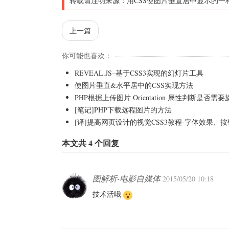
转载请注明来源：
用CSS使图片垂直居中显示的一
上一篇
你可能也喜欢：
REVEAL.JS–基于CSS3实现的幻灯片工具
使图片垂直&水平居中的CSS实现方法
PHP根据上传图片 Orientation 属性判断是否需要
[笔记]PHP下载远程图片的方法
[译]提高网页设计的视觉CSS3教程-字体效果、
本文共 4 个回复
图解析-电影自媒体
2015/05/20 10:18
技术活哦