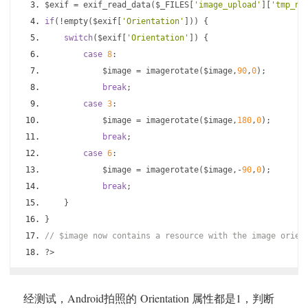
$exif 
=
 exif_read_data
(
$_FILES
[
'image_upload'
][
'tmp_na
if
(!
empty
(
$exif
[
'Orientation'
]))
{
switch
(
$exif
[
'Orientation'
])
{
case
8
:
            $image 
=
 imagerotate
(
$image
,
90
,
0
);
break
;
case
3
:
            $image 
=
 imagerotate
(
$image
,
180
,
0
);
break
;
case
6
:
            $image 
=
 imagerotate
(
$image
,-
90
,
0
);
break
;
}
}
// $image now contains a resource with the image orien
?>
经测试，Android拍照的 Orientation 属性都是1，判断