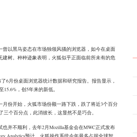
一曾以黑马姿态在市场独领风骚的浏览器，如今在桌面
无建树。种种迹象表明，火狐似乎正面临前所未有的危
ions发布了6月份桌面浏览器统计数据和研究报告。报告显示，
缩至15.6%，创5年来的新低。
一月份开始，火狐市场份额一路下跌，跌了将近3个百分
上涨了三个百分点，此消彼长，这显然不是巧合。
并不顺利，去年2月Mozilla基金会在MWC正式发布
tegy Analytics预计，火狐操作系统今年最多占据全球智