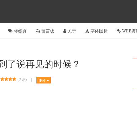
标签页
留言板
关于
字体图标
WEB资
：到了说再见的时候？
(
2评
)
|
评分