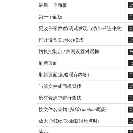
最后一个面板
C
第一个面板
C
更改停靠位置(测试发现与添加书签冲突)
C
打开设备(Device)模式
C
切换控制台 / 关闭设置对话框
E
刷新页面
F
刷新页面(忽略缓存内容)
C
当前文件或面板查找
C
所有资源中进行查找
C
按文件名查找 (
排除Timeline面板
)
C
放大 (当DevTools获得焦点时)
C
缩小
C