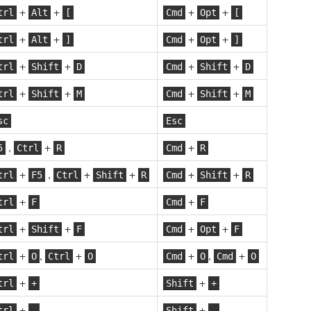
+
+
+
+
trl
Alt
[
Cmd
Opt
[
+
+
+
+
trl
Alt
]
Cmd
Opt
]
+
+
+
+
trl
Shift
D
Cmd
Shift
D
+
+
+
+
trl
Shift
M
Cmd
Shift
M
sc
Esc
,
+
+
5
Ctrl
R
Cmd
R
+
,
+
+
+
+
trl
F5
Ctrl
Shift
R
Cmd
Shift
R
+
+
trl
F
Cmd
F
+
+
+
+
trl
Shift
F
Cmd
Opt
F
+
,
+
+
,
+
trl
O
Ctrl
O
Cmd
O
Cmd
O
+
+
trl
+
Shift
+
+
+
trl
-
Shift
-