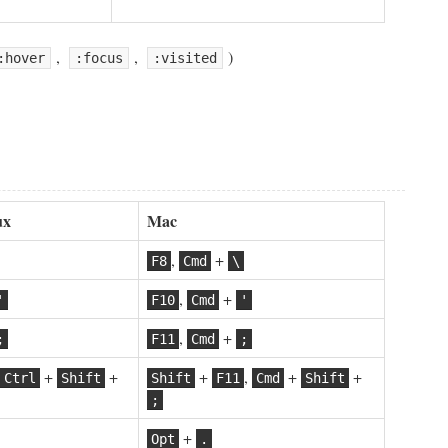
,
,
)
:hover
:focus
:visited
ux
Mac
,
+
F8
Cmd
\
,
+
'
F10
Cmd
'
,
+
;
F11
Cmd
;
+
+
+
,
+
+
Ctrl
Shift
Shift
F11
Cmd
Shift
;
+
Opt
.