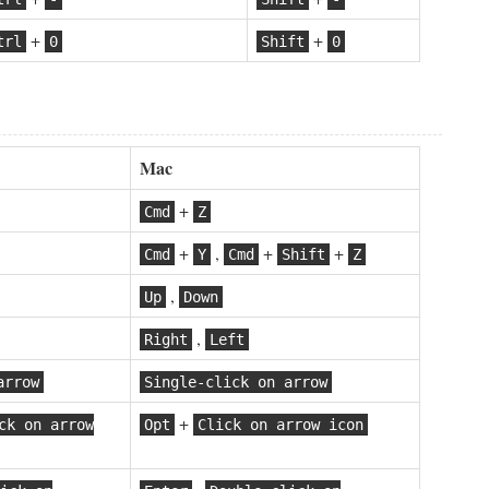
+
+
trl
0
Shift
0
Mac
+
Cmd
Z
+
,
+
+
Cmd
Y
Cmd
Shift
Z
,
Up
Down
,
Right
Left
arrow
Single-click on arrow
+
ck on arrow
Opt
Click on arrow icon