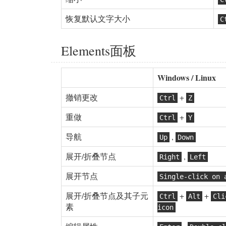
恢复默认文字大小
C
Elements面板
Windows / Linux
撤销更改
+
Ctrl
Z
重做
+
Ctrl
Y
导航
,
Up
Down
展开/折叠节点
,
Right
Left
展开节点
Single-click on 
展开/折叠节点及其子元
+
+
Ctrl
Alt
Cli
素
icon