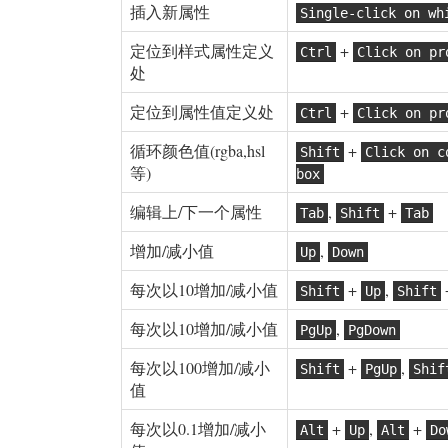
插入新属性
Single-click on wh
定位到样式属性定义
+
Ctrl
Click on pr
处
定位到属性值定义处
+
Ctrl
Click on pr
循环颜色值(rgba,hsl
+
Shift
Click on c
等)
box
编辑上/下一个属性
,
+
Tab
Shift
Tab
增加/减小值
,
Up
Down
每次以10增加/减小值
+
,
Shift
Up
Shift
每次以10增加/减小值
,
PgUp
PgDown
每次以100增加/减小
+
,
Shift
PgUp
Shif
值
每次以0.1增加/减小
+
,
+
Alt
Up
Alt
Do