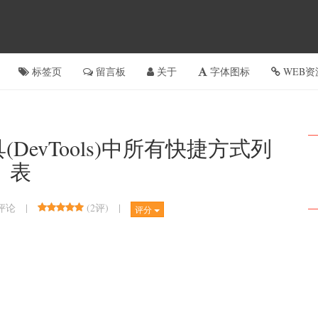
标签页
留言板
关于
字体图标
WEB资
具(DevTools)中所有快捷方式列
表
|
(
2评
)
|
条评论
评分