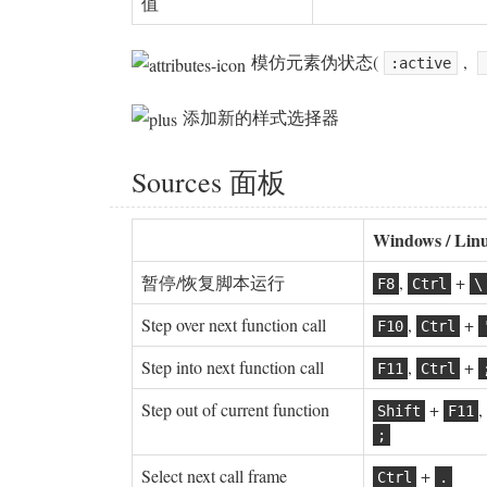
值
模仿元素伪状态(
,
:active
添加新的样式选择器
Sources 面板
Windows / Lin
暂停/恢复脚本运行
,
+
F8
Ctrl
\
Step over next function call
,
+
F10
Ctrl
Step into next function call
,
+
F11
Ctrl
Step out of current function
+
,
Shift
F11
;
Select next call frame
+
Ctrl
.