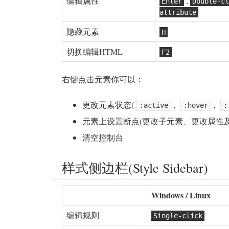
编辑属性
,
Enter
Double-cl
attribute
隐藏元素
H
切换编辑HTML
F2
右键点击元素你可以：
更改元素状态(
,
,
:active
:hover
:
元素上设置断点(更改子元素、更改属性
清空控制台
样式侧边栏(Style Sidebar)
Windows / Linux
编辑规则
Single-click