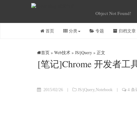
Object Not Found!
首页
分类
专题
归档文章
首页
»
Web技术
»
JS/jQuery
» 正文
[笔记]Chrome 开发者工
|
|
2015/02/26
JS/jQuery
,
Notebook
4 