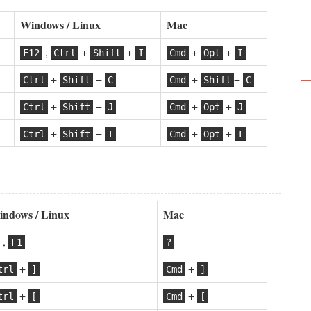
Windows / Linux
Mac
,
+
+
+
+
F12
Ctrl
Shift
I
Cmd
Opt
I
+
+
+
+
Ctrl
Shift
C
Cmd
Shift
C
+
+
+
+
Ctrl
Shift
J
Cmd
Opt
J
+
+
+
+
Ctrl
Shift
I
Cmd
Opt
I
ndows / Linux
Mac
,
F1
?
+
+
trl
]
Cmd
]
+
+
trl
[
Cmd
[