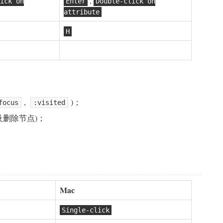
,
ick on
Enter
Double-click on
attribute
H
,
)；
focus
:visited
及删除节点)；
Mac
Single-click