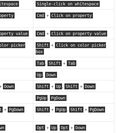
itespace
Single-click on whitespace
+
operty
Cmd
Click on property
+
operty value
Cmd
Click on property value
+
olor picker
Shift
Click on color picker
box
,
+
Tab
Shift
Tab
,
Up
Down
+
+
,
+
Down
Shift
Up
Shift
Down
,
PgUp
PgDown
+
+
,
+
t
PgDown
Shift
PgUp
Shift
PgDown
+
,
+
wn
Opt
Up
Opt
Down