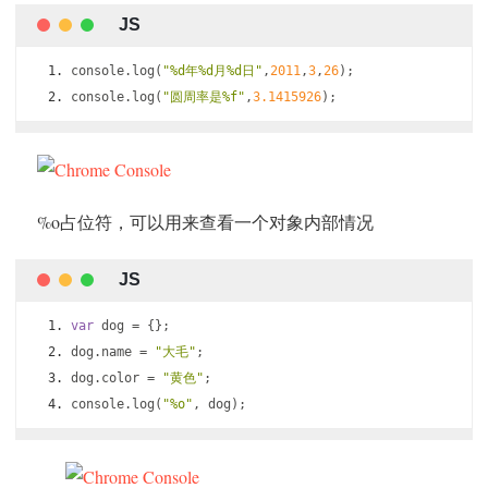
console
.
log
(
"%d年%d月%d日"
,
2011
,
3
,
26
);
console
.
log
(
"圆周率是%f"
,
3.1415926
);
%o占位符，可以用来查看一个对象内部情况
var
 dog 
=
{};
dog
.
name 
=
"大毛"
;
dog
.
color 
=
"黄色"
;
console
.
log
(
"%o"
,
 dog
);