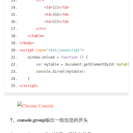
<tr>
<td>
111
</td>
<td>
333
</td>
<td>
222
</td>
</tr>
</table>
</body>
<script
type
=
"text/javascript"
>
    window
.
onload 
=
function
()
{
var
 mytable 
=
 document
.
getElementById
(
'mytable
        console
.
dirxml
(
mytable
);
}
</script>
7、console.group
输出一组信息的开头