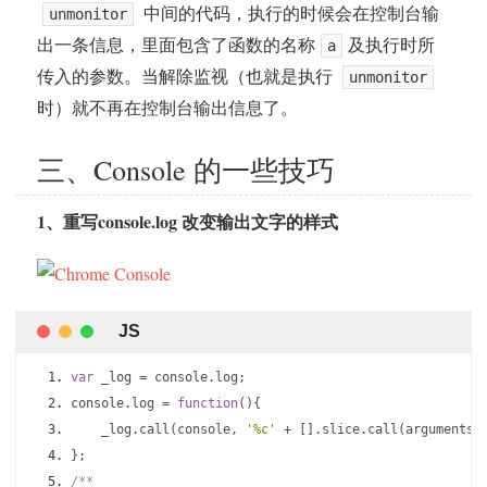
中间的代码，执行的时候会在控制台输
unmonitor
出一条信息，里面包含了函数的名称
及执行时所
a
传入的参数。当解除监视（也就是执行
unmonitor
时）就不再在控制台输出信息了。
三、Console 的一些技巧
1、重写console.log 改变输出文字的样式
var
 _log 
=
 console
.
log
;
console
.
log 
=
function
(){
    _log
.
call
(
console
,
'%c'
+
[].
slice
.
call
(
arguments
)
};
/**