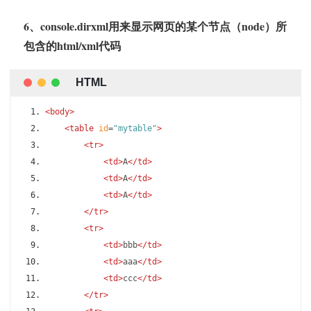
6、console.dirxml用来显示网页的某个节点（node）所
包含的html/xml代码
<body>
<table
id
=
"mytable"
>
<tr>
<td>
A
</td>
<td>
A
</td>
<td>
A
</td>
</tr>
<tr>
<td>
bbb
</td>
<td>
aaa
</td>
<td>
ccc
</td>
</tr>